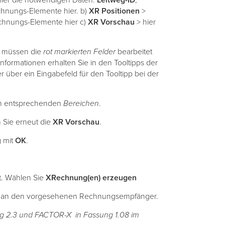
 hier die notwendigen Daten:
Leitweg-ID
,
hnungs-Elemente hier. b)
XR Positionen
>
echnungs-Elemente hier c)
XR Vorschau
> hier
müssen die
rot markierten Felder
bearbeitet
formationen erhalten Sie in den Tooltipps der
 über ein Eingabefeld für den Tooltipp bei der
n entsprechenden
Bereichen
.
 Sie erneut die
XR Vorschau
.
g mit
OK
.
t. Wählen Sie
XRechnung(en) erzeugen
n an den vorgesehenen Rechnungsempfänger.
ng 2.3 und FACTOR-X in Fassung 1.08 im