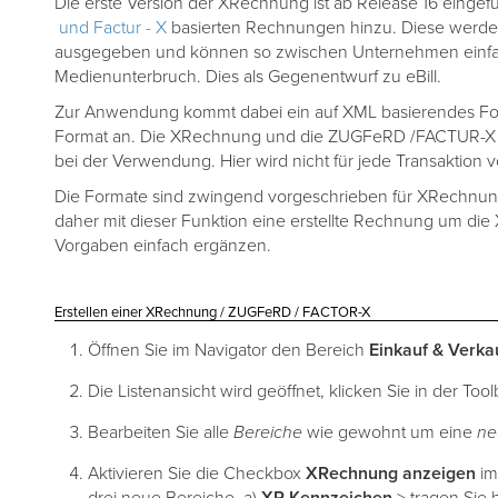
Die erste Version der XRechnung ist ab Release 16 eingef
und Factur - X
basierten Rechnungen hinzu. Diese werden 
ausgegeben und können so zwischen Unternehmen einfa
Medienunterbruch. Dies als Gegenentwurf zu eBill.
Zur Anwendung kommt dabei ein auf XML basierendes Form
Format an. Die XRechnung und die ZUGFeRD /FACTUR-X Fo
bei der Verwendung. Hier wird nicht für jede Transaktion
Die Formate sind zwingend vorgeschrieben für XRechn
daher mit dieser Funktion eine erstellte Rechnung um
Vorgaben einfach ergänzen.
Erstellen einer XRechnung / ZUGFeRD / FACTOR-X
Öffnen Sie im Navigator den Bereich
Einkauf & Verka
Die Listenansicht wird geöffnet, klicken Sie in der Too
Bearbeiten Sie alle
Bereiche
wie gewohnt um eine
ne
Aktivieren Sie die Checkbox
XRechnung anzeigen
im