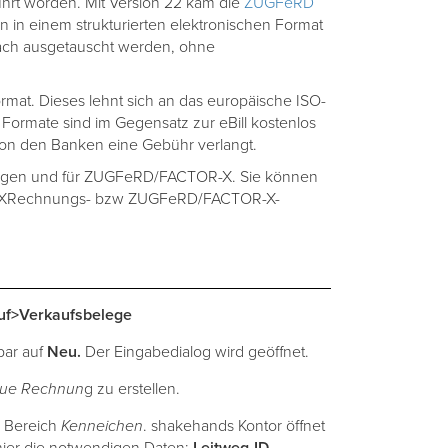
ührt worden. Mit Version 22 kam die
ZUGFeRD
in einem strukturierten elektronischen Format
ch ausgetauscht werden, ohne
at. Dieses lehnt sich an das europäische ISO-
rmate sind im Gegensatz zur eBill kostenlos
 von den Banken eine Gebühr verlangt.
ungen und für ZUGFeRD/FACTOR-X. Sie können
 die XRechnungs- bzw ZUGFeRD/FACTOR-X-
uf
>Verkaufsbelege
lbar auf
Neu.
Der Eingabedialog wird geöffnet.
ue Rechnun
g zu erstellen.
 Bereich
Kenneichen
.
shakehands Kontor öffnet