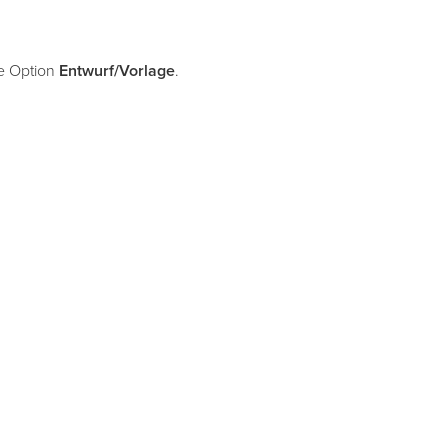
e Option
Entwurf/Vorlage
.