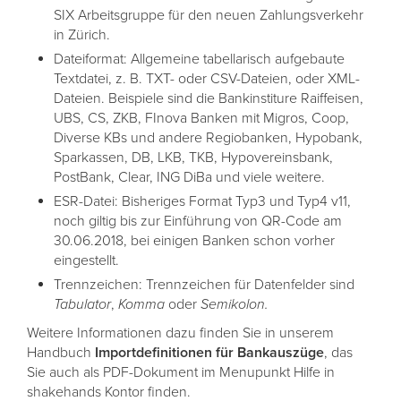
SIX Arbeitsgruppe für den neuen Zahlungsverkehr
in Zürich.
Dateiformat: Allgemeine tabellarisch aufgebaute
Textdatei, z. B. TXT- oder CSV-Dateien, oder XML-
Dateien. Beispiele sind die Bankinstiture Raiffeisen,
UBS, CS, ZKB, FInova Banken mit Migros, Coop,
Diverse KBs und andere Regiobanken, Hypobank,
Sparkassen, DB, LKB, TKB, Hypovereinsbank,
PostBank, Clear, ING DiBa und viele weitere.
ESR-Datei: Bisheriges Format Typ3 und Typ4 v11,
noch giltig bis zur Einführung von QR-Code am
30.06.2018, bei einigen Banken schon vorher
eingestellt.
Trennzeichen: Trennzeichen für Datenfelder sind
Tabulator
,
Komma
oder
Semikolon.
Weitere Informationen dazu finden Sie in unserem
Handbuch
Importdefinitionen für Bankauszüge
, das
Sie auch als PDF-Dokument im Menupunkt Hilfe in
shakehands Kontor finden.