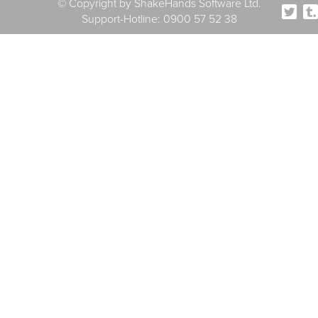
© Copyright by ShakeHands Software Ltd.
Support-Hotline: 0900 57 52 38