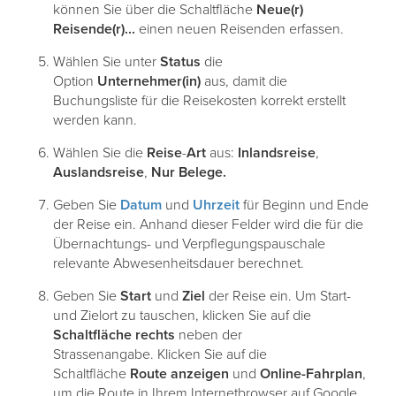
können Sie über die Schaltfläche
Neue(r)
Reisende(r)...
einen neuen Reisenden erfassen.
Wählen Sie unter
Status
die
Option
Unternehmer(in)
aus, damit die
Buchungsliste für die Reisekosten korrekt erstellt
werden kann.
Wählen Sie die
Reise
-
Art
aus:
Inlandsreise
,
Auslandsreise
,
Nur Belege.
Geben Sie
Datum
und
Uhrzeit
für Beginn und Ende
der Reise ein. Anhand dieser Felder wird die für die
Übernachtungs- und Verpflegungspauschale
relevante Abwesenheitsdauer berechnet.
Geben Sie
Start
und
Ziel
der Reise ein. Um Start-
und Zielort zu tauschen, klicken Sie auf die
Schaltfläche
rechts
neben der
Strassenangabe. Klicken Sie auf die
Schaltfläche
Route
anzeigen
und
Online-Fahrplan
,
um die Route in Ihrem Internetbrowser auf Google