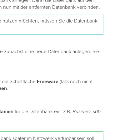
enbank anlegen. Dann die Datenbank auf den
nun mit der entfernten Datenbank verbinden.
ieb nutzen möchten, müssen Sie die Datenbank
e zunächst eine neue Datenbank anlegen. Sie
 die Schaltfläche
Freeware
(falls noch nicht
nen
.
Namen
für die Datenbank ein. z.B.
Business.sdb
ank später im Netzwerk verfügbar sein soll,