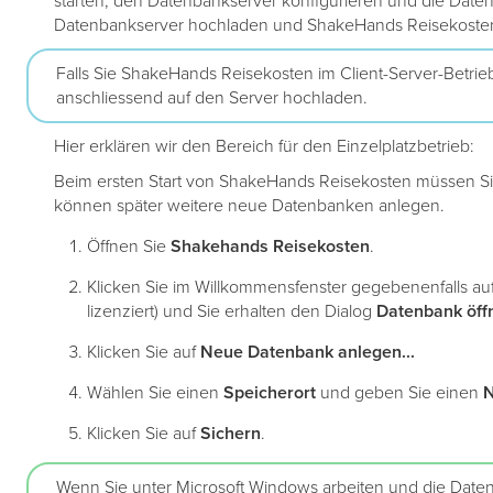
starten, den Datenbankserver konfigurieren und die Dat
Datenbankserver hochladen und ShakeHands Reisekosten 
Falls Sie ShakeHands Reisekosten im Client-Server-Betr
anschliessend auf den Server hochladen.
Hier erklären wir den Bereich für den Einzelplatzbetrieb:
Beim ersten Start von ShakeHands Reisekosten müssen Si
können später weitere neue Datenbanken anlegen.
Öffnen Sie
Shakehands
Reisekosten
.
Klicken Sie im Willkommensfenster gegebenenfalls auf
lizenziert) und Sie erhalten den Dialog
Datenbank öff
Klicken Sie auf
Neue Datenbank anlegen...
Wählen Sie einen
Speicherort
und geben Sie einen
Klicken Sie auf
Sichern
.
Wenn Sie unter Microsoft Windows arbeiten und die Datenb