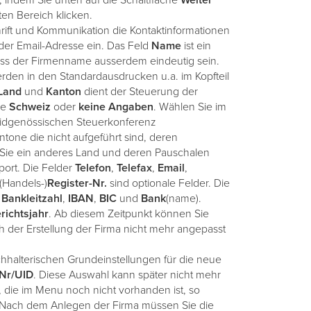
, indem Sie unten auf die Schaltfläche
Weiter
ten Bereich klicken.
hrift und Kommunikation die Kontaktinformationen
oder Email-Adresse ein. Das Feld
Name
ist ein
uss der Firmenname ausserdem eindeutig sein.
den in den Standardausdrucken u.a. im Kopfteil
Land
und
Kanton
dient der Steuerung der
ie
Schweiz
oder
keine
Angaben
. Wählen Sie im
eidgenössischen Steuerkonferenz
tone die nicht aufgeführt sind, deren
Sie ein anderes Land und deren Pauschalen
port. Die Felder
Telefon
,
Telefax
,
Email
,
(Handels-)
Register-Nr.
sind optionale Felder. Die
,
Bankleitzahl
,
IBAN
,
BIC
und
Bank
(name).
richtsjahr
. Ab diesem Zeitpunkt können Sie
 der Erstellung der Firma nicht mehr angepasst
chhalterischen Grundeinstellungen für die neue
Nr/UID
. Diese Auswahl kann später nicht mehr
die im Menu noch nicht vorhanden ist, so
. Nach dem Anlegen der Firma müssen Sie die