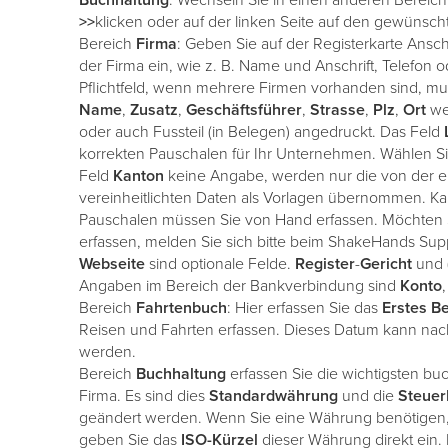
Buchhaltung
. Wechseln Sie in einen anderen Bereich
>>
klicken oder auf der linken Seite auf den gewünsch
Bereich
Firma
: Geben Sie auf der Registerkarte Ansc
der Firma ein, wie z. B. Name und Anschrift, Telefon 
Pflichtfeld, wenn mehrere Firmen vorhanden sind, m
Name
,
Zusatz
,
Geschäftsführer
,
Strasse
,
Plz
,
Ort
wer
oder auch Fussteil (in Belegen) angedruckt. Das Feld
korrekten Pauschalen für Ihr Unternehmen. Wählen S
Feld
Kanton
keine Angabe, werden nur die von der 
vereinheitlichten Daten als Vorlagen übernommen. Kan
Pauschalen müssen Sie von Hand erfassen. Möchten 
erfassen, melden Sie sich bitte beim ShakeHands Sup
Webseite
sind optionale Felde.
Register
-
Gericht
und 
Angaben im Bereich der Bankverbindung sind
Konto
Bereich
Fahrtenbuch
: Hier erfassen Sie das
Erstes
Be
Reisen und Fahrten erfassen. Dieses Datum kann nach
werden.
Bereich
Buchhaltung
erfassen Sie die wichtigsten bu
Firma. Es sind dies
Standardwährung
und die
Steuer
geändert werden. Wenn Sie eine Währung benötigen, 
geben Sie das
ISO-Kürzel
dieser Währung direkt ein