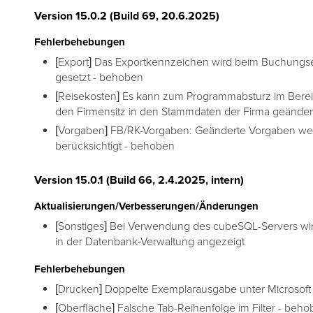
Version 15.0.2 (Build 69, 20.6.2025)
Fehlerbehebungen
[Export] Das Exportkennzeichen wird beim Buchungse
gesetzt - behoben
[Reisekosten] Es kann zum Programmabsturz im Bere
den Firmensitz in den Stammdaten der Firma geänder
[Vorgaben] FB/RK-Vorgaben: Geänderte Vorgaben we
berücksichtigt - behoben
Version 15.0.1 (Build 66, 2.4.2025, intern)
Aktualisierungen/Verbesserungen/Änderungen
[Sonstiges] Bei Verwendung des cubeSQL-Servers wird
in der Datenbank-Verwaltung angezeigt
Fehlerbehebungen
[Drucken] Doppelte Exemplarausgabe unter Microsof
[Oberfläche] Falsche Tab-Reihenfolge im Filter - beh