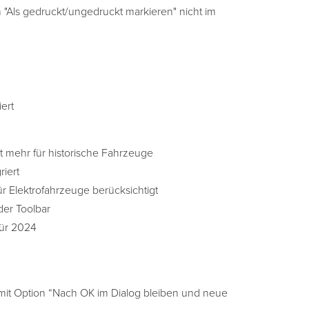
n "Als gedruckt/ungedruckt markieren" nicht im
ert
ht mehr für historische Fahrzeuge
iert
r Elektrofahrzeuge berücksichtigt
der Toolbar
für 2024
 mit Option “Nach OK im Dialog bleiben und neue