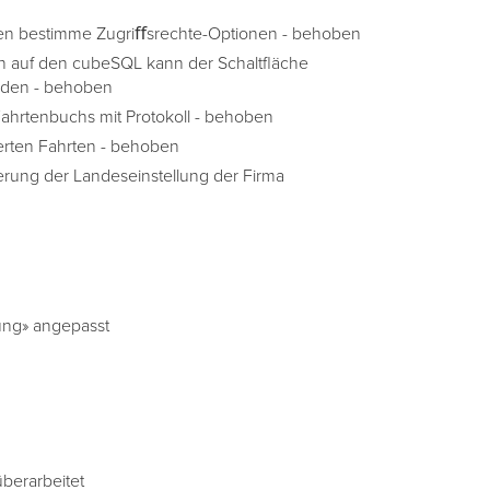
hlen bestimme Zugriﬀsrechte-Optionen - behoben
n auf den cubeSQL kann der Schaltfläche
erden - behoben
hrtenbuchs mit Protokoll - behoben
erten Fahrten - behoben
erung der Landeseinstellung der Firma
gung» angepasst
berarbeitet