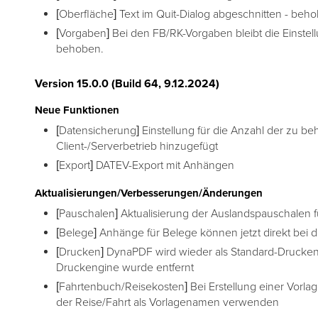
[Oberfläche] Text im Quit-Dialog abgeschnitten - beh
[Vorgaben] Bei den FB/RK-Vorgaben bleibt die Einstel
behoben.
Version 15.0.0 (Build 64, 9.12.2024)
Neue Funktionen
[Datensicherung] Einstellung für die Anzahl der zu b
Client-/Serverbetrieb hinzugefügt
[Export] DATEV-Export mit Anhängen
Aktualisierungen/Verbesserungen/Änderungen
[Pauschalen] Aktualisierung der Auslandspauschalen 
[Belege] Anhänge für Belege können jetzt direkt bei
[Drucken] DynaPDF wird wieder als Standard-Drucken
Druckengine wurde entfernt
[Fahrtenbuch/Reisekosten] Bei Erstellung einer Vorlage
der Reise/Fahrt als Vorlagenamen verwenden