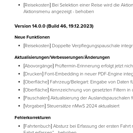
[Reisekosten] Bei Selektion einer Reise wird die Aktio
Aktionsmenu angezeigt - behoben
Version 14.0.0 (Build 46, 19.12.2023)
Neue Funktionen
[Reisekosten] Doppelte Verpflegungspauschale integri
Aktualisierungen/Verbesserungen/Änderungen
[Abovorgänge] Prüftermin-Erinnerung erfolgt jetzt nic
[Drucken] Font-Embedding in neuer PDF-Engine integr
[Oberfläche] Fahrzeug/Belegart: Eingabe von Daten fü
[Oberfläche] Kennzeichnung von gesetzten Filtern in 
[Pauschalen] Aktualisierung der Auslandspauschalen 
[Vorgaben] Steuersätze nMwS 2024 aktualisiert
Fehlerkorrekturen
[Fahrtenbuch] Absturz bei Erfassung der ersten Fahrt
Fahrt erfassen” - behoben