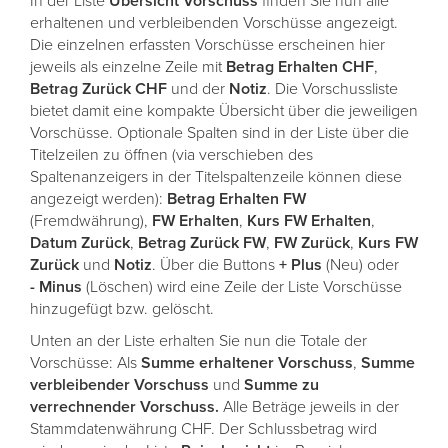
In der Liste
Übersicht
Vorschuss
finden Sie nun alle
erhaltenen und verbleibenden Vorschüsse angezeigt.
Die einzelnen erfassten Vorschüsse erscheinen hier
jeweils als einzelne Zeile mit
Betrag
Erhalten
CHF
,
Betrag
Zurück
CHF
und der
Notiz
. Die Vorschussliste
bietet damit eine kompakte Übersicht über die jeweiligen
Vorschüsse. Optionale Spalten sind in der Liste über die
Titelzeilen zu öffnen (via verschieben des
Spaltenanzeigers in der Titelspaltenzeile können diese
angezeigt werden):
Betrag
Erhalten
FW
(Fremdwährung),
FW
Erhalten
,
Kurs
FW
Erhalten
,
Datum
Zurück
,
Betrag
Zurück
FW
,
FW
Zurück
,
Kurs
FW
Zurück
und
Notiz
. Über die Buttons
+
Plus
(Neu) oder
-
Minus
(Löschen) wird eine Zeile der Liste Vorschüsse
hinzugefügt bzw. gelöscht.
Unten an der Liste erhalten Sie nun die Totale der
Vorschüsse: Als
Summe
erhaltener
Vorschuss
,
Summe
verbleibender
Vorschuss
und
Summe
zu
verrechnender
Vorschuss.
Alle Beträge jeweils in der
Stammdatenwährung CHF. Der Schlussbetrag wird