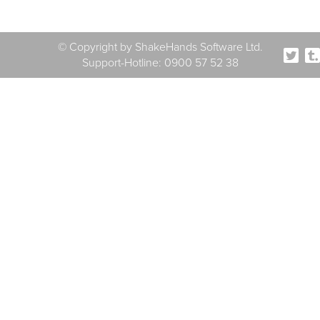
© Copyright by ShakeHands Software Ltd.
Support-Hotline: 0900 57 52 38