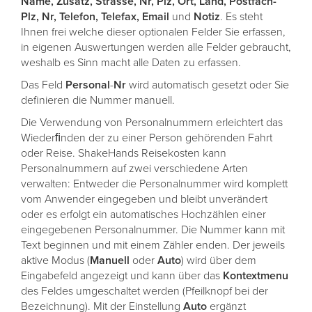
Name, Zusatz, Strasse, Nr, Plz, Ort, Land, Postfach-
Plz, Nr, Telefon, Telefax, Email
und
Notiz
. Es steht
Ihnen frei welche dieser optionalen Felder Sie erfassen,
in eigenen Auswertungen werden alle Felder gebraucht,
weshalb es Sinn macht alle Daten zu erfassen.
Das Feld
Personal
-
Nr
wird automatisch gesetzt oder Sie
definieren die Nummer manuell.
Die Verwendung von Personalnummern erleichtert das
Wiederﬁnden der zu einer Person gehörenden Fahrt
oder Reise. ShakeHands Reisekosten kann
Personalnummern auf zwei verschiedene Arten
verwalten: Entweder die Personalnummer wird komplett
vom Anwender eingegeben und bleibt unverändert
oder es erfolgt ein automatisches Hochzählen einer
eingegebenen Personalnummer. Die Nummer kann mit
Text beginnen und mit einem Zähler enden. Der jeweils
aktive Modus (
Manuell
oder
Auto
) wird über dem
Eingabefeld angezeigt und kann über das
Kontextmenu
des Feldes umgeschaltet werden (Pfeilknopf bei der
Bezeichnung). Mit der Einstellung
Auto
ergänzt